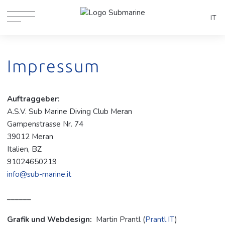
IT
Impressum
Auftraggeber:
A.S.V. Sub Marine Diving Club Meran
Gampenstrasse Nr. 74
39012 Meran
Italien, BZ
91024650219
info@sub-marine.it
––––––
Grafik und Webdesign:
Martin Prantl (
Prantl.IT
)