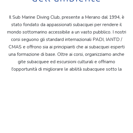
Il Sub Marine Diving Club, presente a Merano dal 1994, è
stato fondato da appassionati subacquei per rendere il
mondo sottomarino accessibile a un vasto pubblico. I nostri
corsi seguono gli standard internazionali PADI, IANTD /
CMAS e offrono sia ai principianti che ai subacquei esperti
una formazione di base. Oltre ai corsi, organizziamo anche
gite subacquee ed escursioni culturali e offriamo
l'opportunità di migliorare le abilità subacquee sotto la
guida dei nostri istruttori e divemaster qualificati.. La
conservazione dell'ambiente marino ci sta a cuore, per
questo organizziamo pulizie delle spiagge e sosteniamo il
progetto PADI "A.W.A.R.E". Il nostro obiettivo è
condividere l'entusiasmo per le immersioni con gli altri e
continuare a crescere.